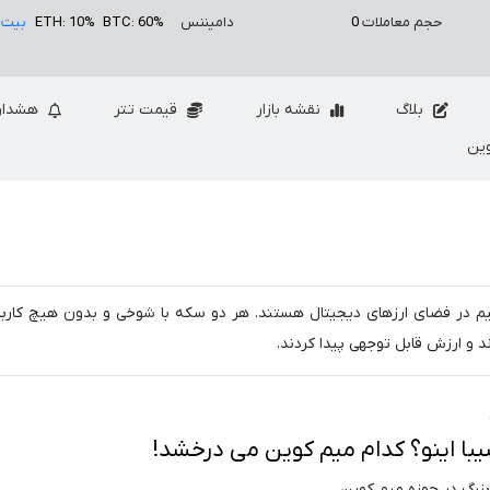
حجم معاملات
0
دامیننس
BTC: 60%
ETH: 10%
بیت 
بلاگ
نقشه بازار
قیمت تتر
هشدار
ین
یم در فضای ارزهای دیجیتال هستند. هر دو سکه با شوخی و بدون هیچ کاربر
د و ارزش قابل توجهی پیدا کردند.
یبا اینو؟ کدام میم کوین می درخشد!
بزرگ در حوزه میم کوین