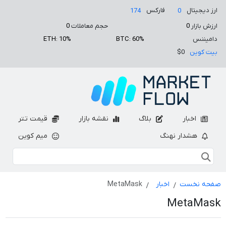
ارز دیجیتال
فارکس
174
0
ارزش بازار
0
حجم معاملات
0
دامیننس
BTC: 60%
ETH: 10%
بیت کوین
$0
اخبار
بلاگ
نقشه بازار
قیمت تتر
هشدار نهنگ
میم کوین
صفحه نخست
اخبار
MetaMask
MetaMask