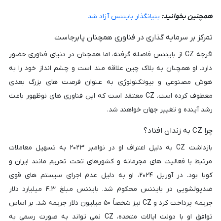
همچنین بخوانید:
بنیانگذار بایننس آزاد شد
تمرکز بر سرمایه گذاری در فناوری همچنان پابرجاست
اگرچه CZ از بایننس فاصله گرفته، اما همچنان در دنیای فناوری حضور
دارد. او همچنان به بلاک چین علاقه مند است و چشم انداز خود را به
هوش مصنوعی و بیوتکنولوژی به عنوان فرصت های بزرگ بعدی
معطوف کرده است. CZ معتقد است که این فناوری های نوظهور باعث
رشد آینده و تغییر جهان خواهند شد.
چرا CZ به زندان افتاد؟
بازداشت CZ به دلیل اعتراف او در نوامبر ۲۰۲۳ به تسهیل معاملات
مرتبط با فعالیت های مجرمانه و کشورهای تحت تحریم مانند ایران و
کوبا بود. در آوریل ۲۰۲۴، او به دلیل عدم اجرای سیستم های قوی
ضدپولشویی در بایننس محکوم شد. بایننس مبلغ ۴.۳ میلیارد دلار
جریمه پرداخت کرد و CZ نیز شخصاً ۵۰ میلیون دلار جریمه شد. بر اساس
توافق او با دولت ایالات متحده، CZ نمی تواند به صورت رسمی به