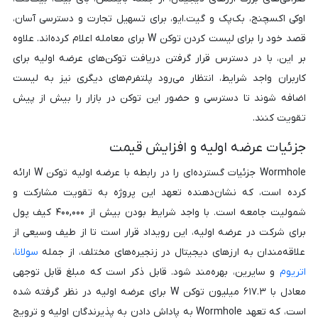
اوکی اکسچنج، بک‌پک و گیت.ایو، برای تسهیل تجارت و دسترسی آسان،
قصد خود را برای لیست کردن توکن W برای معامله اعلام کرده‌اند. علاوه
بر این، با در دسترس قرار گرفتن دریافت توکن‌های عرضه اولیه برای
کاربران واجد شرایط، انتظار می‌رود پلتفرم‌های دیگری نیز به لیست
اضافه شوند تا دسترسی و حضور این توکن در بازار را بیش از پیش
تقویت کنند.
جزئیات عرضه اولیه و افزایش قیمت
Wormhole جزئیات گسترده‌ای را در رابطه با عرضه اولیه توکن W ارائه
کرده است، که نشان‌دهنده تعهد این پروژه به تقویت مشارکت و
شمولیت جامعه است. با واجد شرایط بودن بیش از ۴۰۰,۰۰۰ کیف پول
برای شرکت در عرضه اولیه، این رویداد قرار است تا از طیف وسیعی از
علاقه‌مندان به ارزهای دیجیتال در زنجیره‌های مختلف، از جمله
سولانا
،
اتریوم
و سایرین، بهره‌مند شود. قابل ذکر است که مبلغ قابل توجهی
معادل با ۶۱۷.۳ میلیون توکن W برای عرضه اولیه در نظر گرفته شده
است، که تعهد Wormhole به پاداش دادن به پذیرندگان اولیه و ترویج