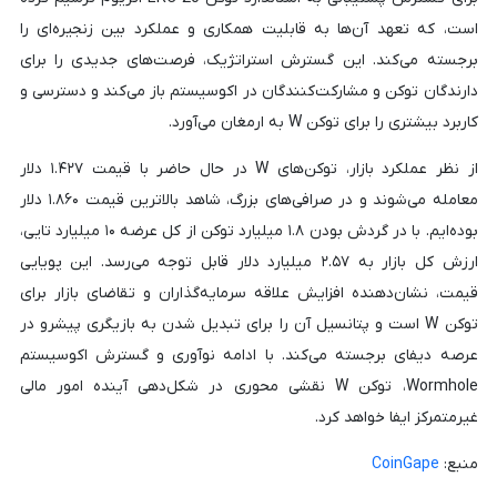
است، که تعهد آن‌ها به قابلیت همکاری و عملکرد بین زنجیره‌ای را
برجسته می‌کند. این گسترش استراتژیک، فرصت‌های جدیدی را برای
دارندگان توکن و مشارکت‌کنندگان در اکوسیستم باز می‌کند و دسترسی و
کاربرد بیشتری را برای توکن W به ارمغان می‌آورد.
از نظر عملکرد بازار، توکن‌های W در حال حاضر با قیمت ۱.۴۲۷ دلار
معامله می‌شوند و در صرافی‌های بزرگ، شاهد بالاترین قیمت ۱.۸۶۰ دلار
بوده‌ایم. با در گردش بودن ۱.۸ میلیارد توکن از کل عرضه ۱۰ میلیارد تایی،
ارزش کل بازار به ۲.۵۷ میلیارد دلار قابل توجه می‌رسد. این پویایی
قیمت، نشان‌دهنده افزایش علاقه سرمایه‌گذاران و تقاضای بازار برای
توکن W است و پتانسیل آن را برای تبدیل شدن به بازیگری پیشرو در
عرصه دیفای برجسته می‌کند. با ادامه نوآوری و گسترش اکوسیستم
Wormhole، توکن W نقشی محوری در شکل‌دهی آینده امور مالی
غیرمتمرکز ایفا خواهد کرد.
منبع:
CoinGape