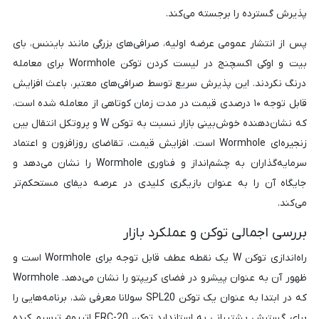
پذیرش گسترده را برجسته می‌کند.
پس از انتشار عمومی عرضه اولیه، صرافی‌های بزرگی مانند بایننس، بای
بیت و اوکی اکسچنج در لیست کردن توکن Wormhole برای معامله
درنگ نکردند. این پذیرش سریع توسط صرافی‌های معتبر، باعث افزایش
قابل توجه ۱۰ درصدی قیمت در مدت زمان کوتاهی از معامله شده است،
که نشان‌دهنده خوش‌بینی بازار نسبت به توکن W و پروتکل انتقال بین
زنجیره‌ای Wormhole است. افزایش قیمت، تقاضای روزافزون و اعتماد
سرمایه‌گذاران به چشم‌انداز و فناوری Wormhole را نشان می‌دهد و
جایگاه آن را به عنوان بازیگری کلیدی در عرصه دیفای مستحکم‌تر
می‌کند.
بررسی اجمالی توکن و عملکرد بازار
راه‌اندازی توکن W یک نقطه عطف قابل توجه برای Wormhole است و
ظهور آن به عنوان پیشرو در فضای کریپتو را نشان می‌دهد. Wormhole
که در ابتدا به عنوان یک توکن SPL20 سولانا معرفی شد، برنامه‌هایی را
برای گسترش پشتیبانی به استاندارد توکن ERC-20 اتریوم ترسیم کرده