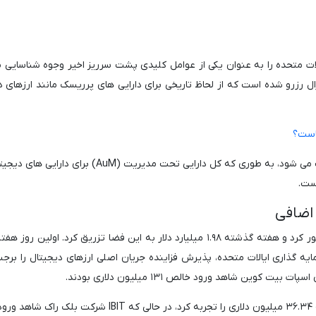
لات متحده را به عنوان یکی از عوامل کلیدی پشت سرریز اخیر وجوه شناسایی م
رزرو شده است که از لحاظ تاریخی برای دارایی های پرریسک مانند ارزهای د
است؟
این چشم انداز خوشبینانه با اقدامات مثبت قیمت تقویت می شود، به طوری که کل دارایی تحت مدیریت (AuM
اضافی
ایالات متحده از نظر ورودی ها به عنوان منطقه غالب ظهور کرد و هفته گذشته ۱.۹۸ میلیارد دلار به این فضا تزریق کرد. اول
ه گذاری ایالات متحده، پذیرش فزاینده جریان اصلی ارزهای دیجیتال را برج
جالب اینجاست که GBTC شرکت گری اسکیل خروج روزانه ۳۶.۳۴ میلیون دلاری را تجربه کرد، در حالی که IBIT شر