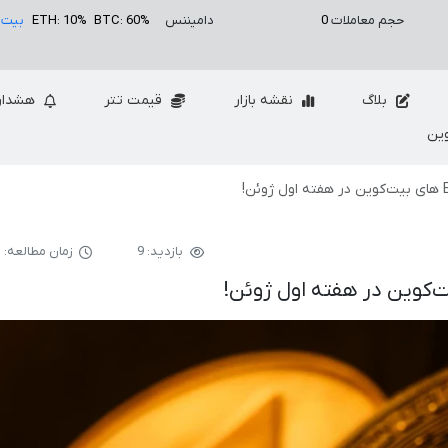
حجم معاملات
0
دامیننس
BTC: 60%
ETH: 10%
بیت 
بلاگ
نقشه بازار
قیمت تتر
هشدار
ین
بازدید: 9
زمان مطالعه: 3 دقیقه