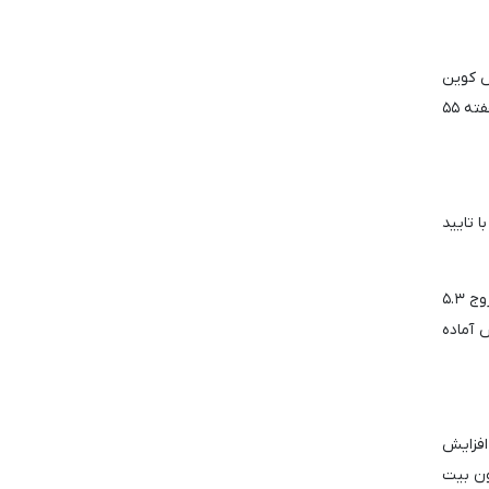
 طبق گزارش کوین
شیرز، احساسات مثبت با افزایش قابل توجه حجم معاملات در محصولات قابل معامله در بورس (ETP) بیشتر تقویت شد، که در این هفته ۵۵
ا تایید
علاوه بر این، این گزارش یک روند قابل توجه را برجسته می کند: موقعیت های فروش کوتاه بیت کوین برای سومین هفته متوالی با خروج ۵.۳
 آماده
ت. این افزایش
یرامون بیت