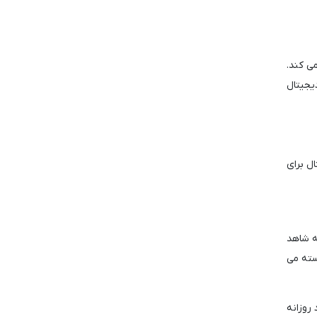
ی کند.
یجیتال
) برای دارایی های دیجیتال برای
ین روز هفته شاهد
سته می
کت بلک راک شاهد ورود روزانه