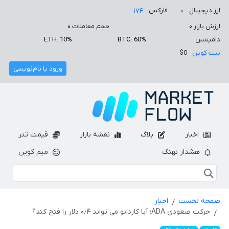
ارز دیجیتال
فارکس
۱۷۴
۰
ارزش بازار
۰
حجم معاملات
۰
دامیننس
BTC: 60%
ETH: 10%
بیت کوین
$0
ورود یا نام‌نویسی
اخبار
بلاگ
نقشه بازار
قیمت تتر
هشدار نهنگ
میم کوین
صفحه نخست
اخبار
حرکت صعودی ADA؛ آیا کاردانو می تواند ۰٫۴ دلار را فتح کند؟