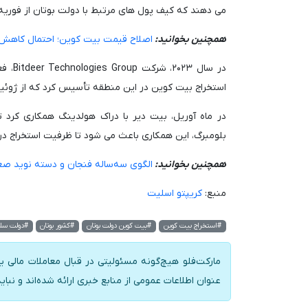
می دهند که کیف پول های مرتبط با دولت بوتان از فوریه ۲۰۲۱ شروع به دریافت بیت کوین کرده ان
همچنین بخوانید:
اصلاح قیمت بیت کوین؛ احتمال کاهش تا سطح 
در سا
استخراج بیت کوین در این منطقه تأسیس کرد که از ژوئی
در ماه آوریل، بیت دیر با دراک هولدینگ همکاری کرد 
بلومبرگ، این همکاری باعث می شود تا ظرفیت استخراج در این منطقه تا نیمه او
همچنین بخوانید:
الگوی سه‌ساله فنجان و دسته نوید صعود بیت‌کوین به 
منبع:
کریپتو اسلیت
#استخراج بیت کوین
#بیت کوین دولت بوتان
#کشور بوتان
#دولت سلط
مارکت‌فلو هیچ‌گونه مسئولیتی در قبال معاملات مالی یا
عنوان اطلاعات عمومی از منابع خبری ارائه شده‌اند و نبای