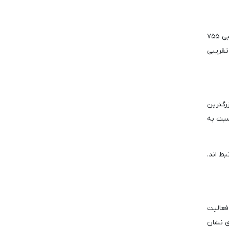
بر اساس اطلاعات جمع آوری شده توسط Arkham Intelligence، دولت سلطنتی بوتان مالک ۱۳,۰۲۹ بیت کوین (BTC) به ارزش تقریبی ۷۵۵
شاهی هیمالیایی ۶۵۶.۰۱۳ اتریوم (ETH) به ارزش تقریبی
۲۱۳ بیت کوین، بزرگترین
تری نسبت به
ط اند.
 مخفی نگه داشته بود. در سال ۲۰۲۳، این کشور فعالیت
ی نشان