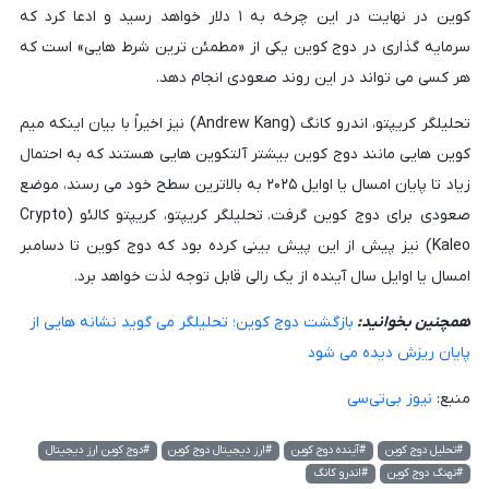
کوین در نهایت در این چرخه به ۱ دلار خواهد رسید و ادعا کرد که
سرمایه گذاری در دوج کوین یکی از «مطمئن ترین شرط هایی» است که
هر کسی می تواند در این روند صعودی انجام دهد.
تحلیلگر کریپتو، اندرو کانگ (Andrew Kang) نیز اخیراً با بیان اینکه میم
کوین هایی مانند دوج کوین بیشتر آلتکوین هایی هستند که به احتمال
زیاد تا پایان امسال یا اوایل ۲۰۲۵ به بالاترین سطح خود می رسند، موضع
صعودی برای دوج کوین گرفت. تحلیلگر کریپتو، کریپتو کالئو (Crypto
Kaleo) نیز پیش از این پیش بینی کرده بود که دوج کوین تا دسامبر
امسال یا اوایل سال آینده از یک رالی قابل توجه لذت خواهد برد.
همچنین بخوانید:
بازگشت دوج کوین؛ تحلیلگر می گوید نشانه هایی از
پایان ریزش دیده می شود
منبع:
نیوز بی‌تی‌سی
#تحلیل دوج کوین
#آینده دوج کوین
#ارز دیجیتال دوج کوین
#دوج کوین ارز دیجیتال
#نهنگ دوج کوین
#اندرو کانگ