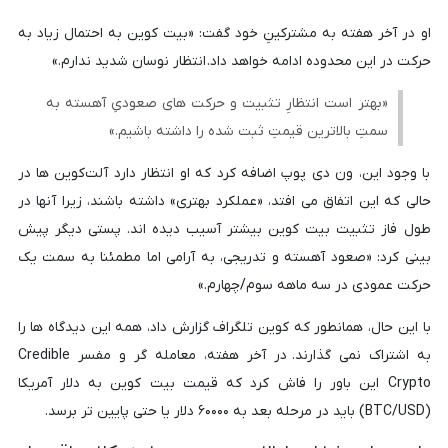
او در آخر هفته به مشترکینِ خود گفت: «بیت کوین به احتمال زیاد به
حرکت در این محدوده ادامه خواهد داد. انتظار نوسان شدید ندارم.»
«بهتر است انتظارِ تثبیت و حرکت های صعودیِ آهسته به
سمتِ بالاترین قیمتِ ثبت شده را داشته باشیم.»
با وجود این، ون دی پوپ اضافه کرد که او انتظار دارد آلت‌کوین ها در
حالی که این اتفاق می افتد، «عملکرد بهتری» داشته باشند، زیرا آنها در
طول فاز تثبیت بیت کوین بیشتر آسیب دیده اند. پستی دیگر پیش
بینی کرد: «صعود آهسته و تدریجی، به آرامی اما مطمئنا به سمت یک
حرکت عمودی در سه ماهه سوم/چهارم.»
با این حال، همانطور که کوین تلگراف گزارش داد، همه این دیدگاه ها را
به اشتراک نمی گذارند. در آخر هفته، معامله گر و مفسر Credible
Crypto این باور را فاش کرد که قیمت بیت کوین به دلار آمریکا
(BTC/USD) باید در مرحله بعد به ۶۰۰۰۰ دلار یا حتی پایین تر برسد.