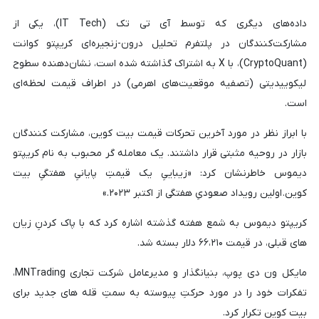
داده‌های دیگری که توسط آی تی تک (IT Tech)، یکی از
مشارکت‌کنندگان در پلتفرم تحلیل درون-زنجیره‌ای کریپتو کوانت
(CryptoQuant)، با X به اشتراک گذاشته شده است، نشان‌دهنده سطوح
لیکوییدیتی (تصفیه موقعیت‌های اهرمی) در اطراف قیمت لحظه‌ای
است.
با ابراز نظر در مورد آخرین تحرکات قیمت بیت کوین، مشارکت کنندگان
بازار در روحیه مثبتی قرار داشتند. یک معامله گر محبوب به نام کریپتو
دیموس خاطرنشان کرد: «زیباییِ یک قیمتِ پایانیِ هفتگیِ بیت
کوین. اولین رویداد صعودیِ هفتگی از اکتبر ۲۰۲۳.»
کریپتو دیموس به شمع هفته گذشته اشاره کرد که با پاک کردنِ زیان
های قبلی، در قیمت ۶۶،۲۱۰ دلار بسته شد.
مایکل ون دی پوپ، بنیانگذار و مدیرعامل شرکت تجاری MNTrading،
تفکرات خود را در مورد حرکتِ پیوسته به سمتِ قله های جدید برای
بیت کوین تکرار کرد.