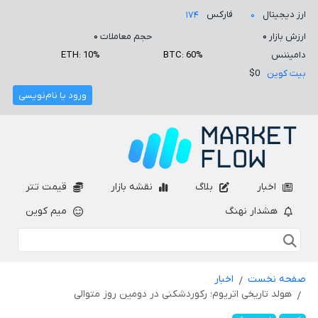
ارز دیجیتال
فارکس
۱۷۴
۰
ارزش بازار
۰
حجم معاملات
۰
دامیننس
BTC: 60%
ETH: 10%
بیت کوین
$0
ورود یا نام‌نویسی
اخبار
بلاگ
نقشه بازار
قیمت تتر
هشدار نهنگ
میم کوین
صفحه نخست
اخبار
هولد تاریخی اتریوم؛ رکوردشکنی در دومین روز متوالی