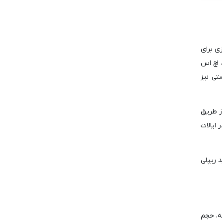
و روند آماده سازی برای
 اچ اس
تی نیز
انی از طریق
 در ایالات
ید ریپلی
ته و در ماه گذشته، حجم