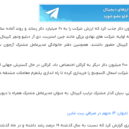
کراکن در دو مرحله جداگانه طی دو ماه گذشته، ۸۰۰ میلیون دلار جذب کرد که ارزش شرکت را به ۲۰ میلیارد دلار رساند 
لیه، شرکت های نهادی بزرگی مانند جین استریت، دی آر دبلیو ونچر کپیتال،
ب کپیتال حضور داشتند، همچنین دفتر خانوادگی مدیرعامل مشترک آرجون س
سپس سیتادل سکیوریتیز در یک توافق استراتژیک، مبلغ ۲۰۰ میلیون دلار دیگر به کراکن اختصاص داد. کراکن در حال گسترش جه
و اخیراً با پرداخت ۱۰۰ میلیون دلار، شرکت اسمال اکسچنج را خریداری کرده تا راه اندازی پلتفرم معاملات مشتقه
مانی که آرجون ستی، بنیان گذار مشترک ترایب کپیتال، به عنوان مدیرعامل مشترک همراه با دیو
افی بیت شاین
کراکن در سه ماهه اول سال ۲۰۲۵، درآمد ۴۷۲ میلیون دلاری گزارش کرد که نسبت به سال گذشته ۱۹ درصد رشد داش