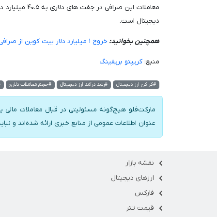
معاملات این صر
دیجیتال است.
همچنین بخوانید:
خروج ۱ میلیارد دلار بیت کوین از صرافی ها در هفت روز گذشته
منبع:
کریپتو بریفینگ
#کراکن ارز دیجیتال
#رشد درآمد ارز دیجیتال
#حجم معاملات دلاری
#
مارکت‌فلو هیچ‌گونه مسئولیتی در قبال معاملات مالی یا
عنوان اطلاعات عمومی از منابع خبری ارائه شده‌اند و نبای
نقشه بازار
ارزهای دیجیتال
فارکس
قیمت تتر