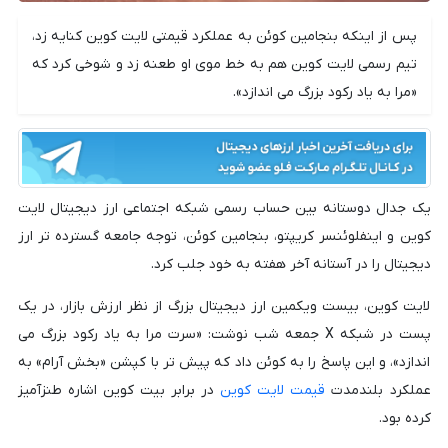
پس از اینکه بنجامین کوئن به عملکرد قیمتی لایت کوین کنایه زد،
تیم رسمی لایت کوین هم به خط موی او طعنه زد و شوخی کرد که
«مرا به یاد رکود بزرگ می اندازد».
یک جدال دوستانه بین حساب رسمی شبکه اجتماعی ارز دیجیتال لایت
کوین و اینفلوئنسر کریپتو، بنجامین کوئن، توجه جامعه گسترده تر ارز
دیجیتال را در آستانه آخر هفته به خود جلب کرد.
لایت کوین، بیست ویکمین ارز دیجیتال بزرگ از نظر ارزش بازار، در یک
پست در شبکه X جمعه شب نوشت: «سرت مرا به یاد رکود بزرگ می
اندازد»، و این پاسخ را به کوئن داد که پیش تر با کپشن «بخش آرام» به
عملکرد بلندمدت
قیمت لایت کوین
در برابر بیت کوین اشاره طنزآمیز
کرده بود.