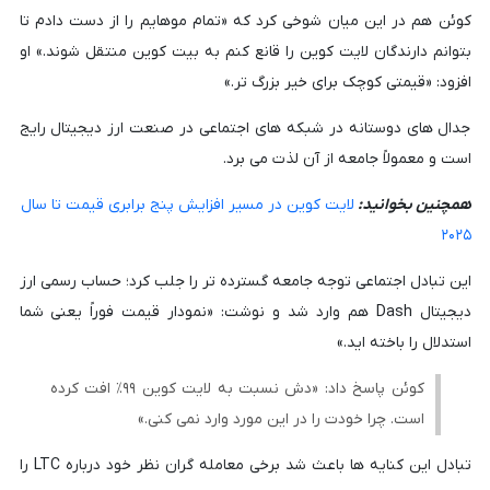
کوئن هم در این میان شوخی کرد که «تمام موهایم را از دست دادم تا
بتوانم دارندگان لایت کوین را قانع کنم به بیت کوین منتقل شوند.» او
افزود: «قیمتی کوچک برای خیر بزرگ تر.»
جدال های دوستانه در شبکه های اجتماعی در صنعت ارز دیجیتال رایج
است و معمولاً جامعه از آن لذت می برد.
همچنین بخوانید:
لایت کوین در مسیر افزایش پنج برابری قیمت تا سال
۲۰۲۵
این تبادل اجتماعی توجه جامعه گسترده تر را جلب کرد؛ حساب رسمی ارز
دیجیتال Dash هم وارد شد و نوشت: «نمودار قیمت فوراً یعنی شما
استدلال را باخته اید.»
کوئن پاسخ داد: «دش نسبت به لایت کوین ۹۹٪ افت کرده
است. چرا خودت را در این مورد وارد نمی کنی.»
تبادل این کنایه ها باعث شد برخی معامله گران نظر خود درباره LTC را