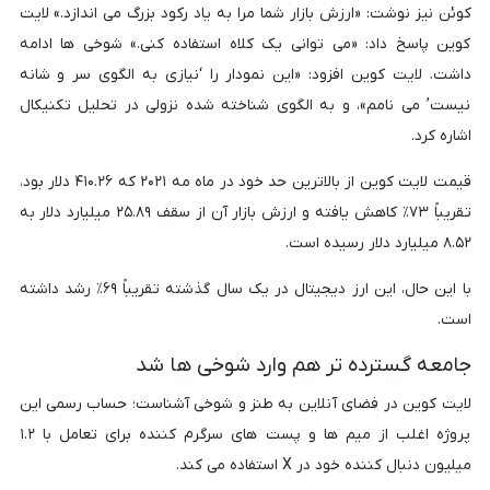
کوئن نیز نوشت: «ارزش بازار شما مرا به یاد رکود بزرگ می اندازد.» لایت
کوین پاسخ داد: «می توانی یک کلاه استفاده کنی.» شوخی ها ادامه
داشت. لایت کوین افزود: «این نمودار را ‘نیازی به الگوی سر و شانه
نیست’ می نامم»، و به الگوی شناخته شده نزولی در تحلیل تکنیکال
اشاره کرد.
قیمت لایت کوین از بالاترین حد خود در ماه مه ۲۰۲۱ که ۴۱۰.۲۶ دلار بود،
تقریباً ۷۳٪ کاهش یافته و ارزش بازار آن از سقف ۲۵.۸۹ میلیارد دلار به
۸.۵۲ میلیارد دلار رسیده است.
با این حال، این ارز دیجیتال در یک سال گذشته تقریباً ۶۹٪ رشد داشته
است.
جامعه گسترده تر هم وارد شوخی ها شد
لایت کوین در فضای آنلاین به طنز و شوخی آشناست؛ حساب رسمی این
پروژه اغلب از میم ها و پست های سرگرم کننده برای تعامل با ۱.۲
میلیون دنبال کننده خود در X استفاده می کند.