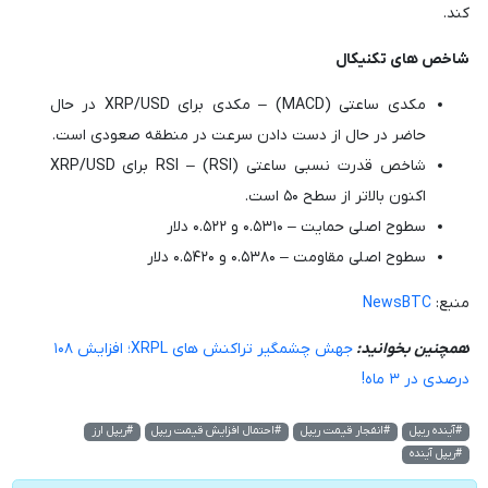
کند.
شاخص های تکنیکال
مکدی ساعتی (MACD) – مکدی برای XRP/USD در حال
حاضر در حال از دست دادن سرعت در منطقه صعودی است.
شاخص قدرت نسبی ساعتی (RSI) – RSI برای XRP/USD
اکنون بالاتر از سطح ۵۰ است.
سطوح اصلی حمایت – ۰.۵۳۱۰ و ۰.۵۲۲ دلار
سطوح اصلی مقاومت – ۰.۵۳۸۰ و ۰.۵۴۲۰ دلار
منبع:
NewsBTC
همچنین بخوانید:
جهش چشمگیر تراکنش های XRPL؛ افزایش ۱۰۸
درصدی در ۳ ماه!
#آینده ریپل
#انفجار قیمت ریپل
#احتمال افزایش قیمت ریپل
#ریپل ارز
#ریپل آینده