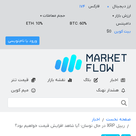
ارز دیجیتال
فارکس
۱۷۴
۰
ارزش بازار
۰
حجم معاملات
۰
دامیننس
BTC: 60%
ETH: 10%
بیت کوین
$0
ورود یا نام‌نویسی
اخبار
بلاگ
نقشه بازار
قیمت تتر
هشدار نهنگ
میم کوین
صفحه نخست
اخبار
ریپل XRP در حال نوسان؛ آیا شاهد افزایش قیمت خواهیم بود؟