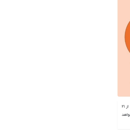
نرخ سوزاندن توکن شیبا اینو حدود ۱۶۶۰۰ درصد افزایش یافت، زیرا یک کیف پول در بحبوحه کاهش اخیر قیمت SHIB، سوزاندن بیش از ۲۱
خواهد