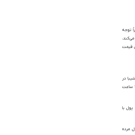
ً توجه
ی‌کند،
وحه کاهش قیمت
یبا در
گردش می‌شود و به طور بالقوه ارزش آن را افزایش می‌دهد. طبق گزارش شیب برن (Shibburn)، نرخ سوزاندن توکن‌های شیبا در ۲۴ ساعت
کیف پول با
 کیف پول مرده