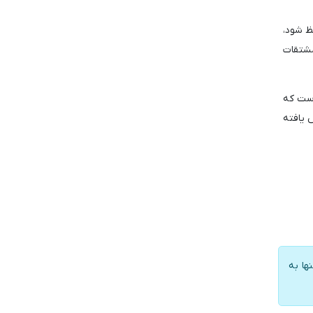
رکت صعودی حفظ شود،
های مشتقات
ه ۸۹.۷۷ میلیون دلار رسیده است که
 به تقریباً ۱ میلیون دلار افزایش یافته
ها به