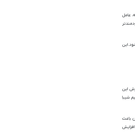
ه است. کاهش عرضه، عامل
ودمندتر
د. این
ه گرفت. در زمان نگارش این
 دیجیتال میم شیبا
ه نرخ سوزاندن باعث
 کند، می‌توان شاهد افزایش