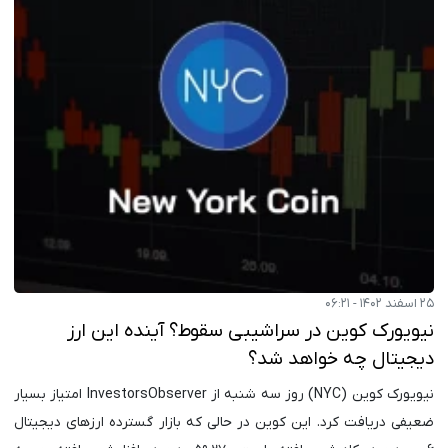
۲۵ اسفند ۱۴۰۲ - ۰۶:۲۱
نیویورک کوین در سراشیبی سقوط؟ آینده این ارز
دیجیتال چه خواهد شد؟
نیویورک کوین (NYC) روز سه شنبه از InvestorsObserver امتیاز بسیار
ضعیفی دریافت کرد. این کوین در حالی که بازار گسترده ارزهای دیجیتال