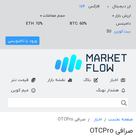
ارز دیجیتال
فارکس
۱۷۴
۰
ارزش بازار
۰
حجم معاملات
۰
دامیننس
BTC: 60%
ETH: 10%
بیت کوین
$0
ورود یا نام‌نویسی
اخبار
بلاگ
نقشه بازار
قیمت تتر
هشدار نهنگ
میم کوین
صفحه نخست
اخبار
صرافی OTCPro
صرافی OTCPro