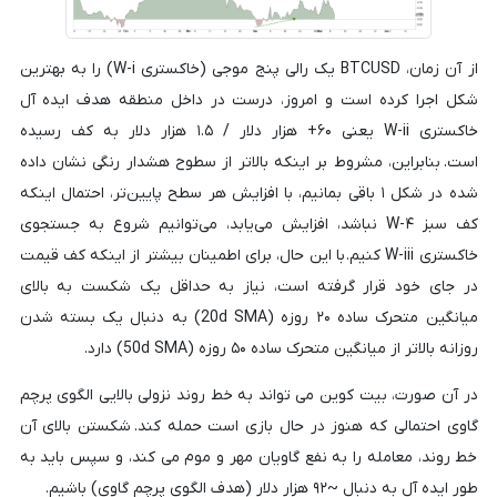
از آن زمان، BTCUSD یک رالی پنج موجی (خاکستری W-i) را به بهترین
شکل اجرا کرده است و امروز، درست در داخل منطقه هدف ایده آل
خاکستری W-ii یعنی ۶۰+ هزار دلار / ۱.۵ هزار دلار به کف رسیده
است. بنابراین، مشروط بر اینکه بالاتر از سطوح هشدار رنگی نشان داده
شده در شکل ۱ باقی بمانیم، با افزایش هر سطح پایین‌تر، احتمال اینکه
کف سبز W-۴ نباشد، افزایش می‌یابد، می‌توانیم شروع به جستجوی
خاکستری W-iii کنیم. با این حال، برای اطمینان بیشتر از اینکه کف قیمت
در جای خود قرار گرفته است، نیاز به حداقل یک شکست به بالای
میانگین متحرک ساده ۲۰ روزه (20d SMA) به دنبال یک بسته شدن
روزانه بالاتر از میانگین متحرک ساده ۵۰ روزه (50d SMA) دارد.
در آن صورت، بیت کوین می تواند به خط روند نزولی بالایی الگوی پرچم
گاوی احتمالی که هنوز در حال بازی است حمله کند. شکستن بالای آن
خط روند، معامله را به نفع گاویان مهر و موم می کند، و سپس باید به
طور ایده آل به دنبال ~۹۲ هزار دلار (هدف الگوی پرچم گاوی) باشیم.