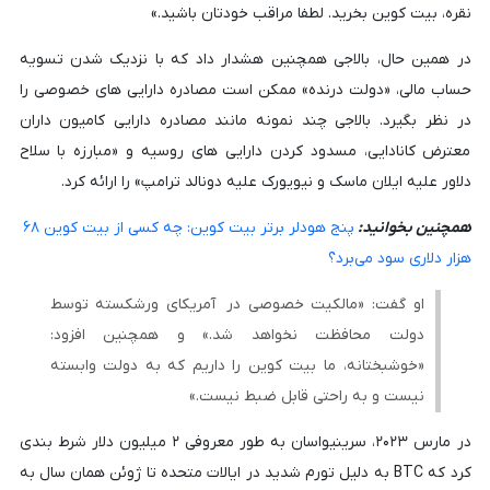
نقره، بیت کوین بخرید. لطفا مراقب خودتان باشید.»
در همین حال، بالاجی همچنین هشدار داد که با نزدیک شدن تسویه
حساب مالی، «دولت درنده» ممکن است مصادره دارایی های خصوصی را
در نظر بگیرد. بالاجی چند نمونه مانند مصادره دارایی کامیون داران
معترض کانادایی، مسدود کردن دارایی های روسیه و «مبارزه با سلاح
دلاور علیه ایلان ماسک و نیویورک علیه دونالد ترامپ» را ارائه کرد.
همچنین بخوانید:
پنج هودلر برتر بیت کوین: چه کسی از بیت کوین ۶۸
هزار دلاری سود می‌برد؟
او گفت: «مالکیت خصوصی در آمریکای ورشکسته توسط
دولت محافظت نخواهد شد.» و همچنین افزود:
«خوشبختانه، ما بیت کوین را داریم که به دولت وابسته
نیست و به راحتی قابل ضبط نیست.»
در مارس ۲۰۲۳، سرینیواسان به طور معروفی ۲ میلیون دلار شرط بندی
کرد که BTC به دلیل تورم شدید در ایالات متحده تا ژوئن همان سال به