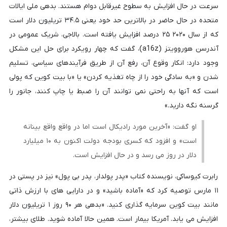
سرعت در حال افزایش به سطوح غیرقابل دوام هستند. بدهی ملی ایالات
متحده در حال حاضر در بالاترین حد خود یعنی ۳۴.۵ تریلیون دلار است
که از سال ۲۰۲۰ ۲۵ درصد افزایش یافته است. بالاجی، شریک عمومی در
آندرسن هوروویتز (a16z)، گفت که چهار رویکرد برای حل این مشکل
وجود دارد: انکار وقوع آن، رفع آن از طریق فرآیندهای سیاسی، تسلیم
شدن و «به سادگی خود را از چاه تغذیه کردن» یا «با بیت کوین که پولی
است که آنها به راحتی نمی توانند آن را ضبط یا چاپ کنند، جانور را
گرسنه نگه دارید.»
او گفت: «آخرین مورد رادیکال است اما در واقع واقع بینانه
است» و افزود که کسری بودجه دولت اکنون به ۱۰ میلیارد
دلار در روز می رسد و در حال افزایش است.
رابرت کیوساکی، نویسنده کتاب «پدر پولدار، پدر بی پول» نیز در پستی در
۱۱ مارس توصیه کرد که «آماده باشید» و در دارایی های با ارزش ذاتی
مانند بیت کوین سرمایه گذاری کنید. «بدهی هر ۹۰ روز ۱ تریلیون دلار
افزایش می یابد. آمریکا بیمار است. همین حالا آماده شوید. طلای بیشتر،