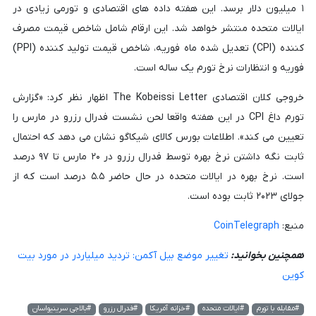
۱ میلیون دلار برسد. این هفته داده های اقتصادی و تورمی زیادی در
ایالات متحده منتشر خواهد شد. این ارقام شامل شاخص قیمت مصرف
کننده (CPI) تعدیل شده ماه فوریه، شاخص قیمت تولید کننده (PPI)
فوریه و انتظارات نرخ تورم یک ساله است.
خروجی کلان اقتصادی The Kobeissi Letter اظهار نظر کرد: «گزارش
تورم داغ CPI در این هفته واقعا لحن نشست فدرال رزرو در مارس را
تعیین می کند». اطلاعات بورس کالای شیکاگو نشان می دهد که احتمال
ثابت نگه داشتن نرخ بهره توسط فدرال رزرو در ۲۰ مارس تا ۹۷ درصد
است. نرخ بهره در ایالات متحده در حال حاضر ۵.۵ درصد است که از
جولای ۲۰۲۳ ثابت بوده است.
منبع:
CoinTelegraph
همچنین بخوانید:
تغییر موضع بیل آکمن: تردید میلیاردر در مورد بیت
کوین
#مقابله با تورم
#ایالات متحده
#خزانه آمریکا
#فدرال رزرو
#بالاجی سرینیواسان