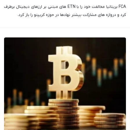
FCA بریتانیا مخالفت خود را با ETN های مبتنی بر ارزهای دیجیتال برطرف
کرد و دروازه های مشارکت بیشتر نهادها در حوزه کریپتو را باز کرد.