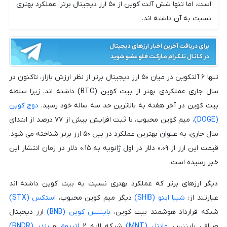
است، اما تنها شش آلت کوین از ۵۰ ارز دیجیتال برتر، عملکرد بهتری
نسبت به آن داشته اند.
تنها ۶ آلتکوین در میان ۵۰ ارز دیجیتال برتر از نظر ارزش بازار، تاکنون در
سال جاری عملکردی بهتر از بیت کوین (BTC) داشته اند، زیرا سلطه
بیت کوین در آخر هفته به بالاترین حد سه ساله خود رسید.
دوج کوین
(DOGE)
، میم کوین محبوب، با ثبت افزایش بیش از ۷۷ درصد از ابتدای
سال جاری، به عنوان بهترین عملکرد در بین ۵۰ ارز برتر شناخته می شود.
قیمت این ارز از ۰.۰۹ دلار در اول ژانویه به ۰.۱۵ دلار در زمان انتشار این
خبر رسیده است.
دیگر ارزهای برتر که عملکرد بهتری نسبت به بیت کوین داشته اند
عبارتند از:
شیبا اینو (SHIB)
دیگر میم کوین محبوب،
استکس (STX)
شبکه قرارداد هوشمند بیت کوین،
بایننس کوین (BNB)
ارز دیجیتال
صرافی بایننس،
مانتل (MNT)
شبکه لایه ۲
اتریوم
و
رندر (RNDR)