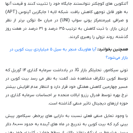
آلتکوین های کوچکتر نتوانستند جایگاه خود را تثبیت کنند و قیمت آنها
به طور قابل توجهی کاهش یافت. شبکه لایه ۱ جایگزین آپتوس (APT)
و صرافی غیرمتمرکز یونی سواپ (UNI) در میان ۵۰ توکن برتر از نظر
ارزش بازار، با ثبت کاهش به ترتیب ۳۵ درصد و ۳۱ درصد در هفت روز
گذشته، روند نزولی را رهبری کردند.
همچنین بخوانید:
آیا هاوینگ منجر به سیل ۵ میلیاردی بیت کوین در
بازار می‌شود؟
تونی سیکامور، تحلیلگر بازار IG، در یادداشت سرمایه گذاری ۱۴ آوریل که
توسط کوین تلگراف مشاهده شد، گفت: به نظر می رسد بیت کوین در
مسیر چهارمین کاهش هفتگی خود قرار دارد و انتظار عدم افزایش بیشتر
نرخ بهره توسط فدرال رزرو ایالات متحده بر احساسات سرمایه گذاری در
حوزه ارزهای دیجیتال تاثیر منفی گذاشته است.
با وجود تمایل منفی فعلی نسبت به دارایی های پرخطر، سیکامور پیش
بینی کرد که بیت کوین به تدریج در ماه های آینده به حدود ۸۰,۰۰۰ دلار
برسد، مشروط بر اینکه بتواند بالاتر از سطح حمایتی کلیدی خود یعنی