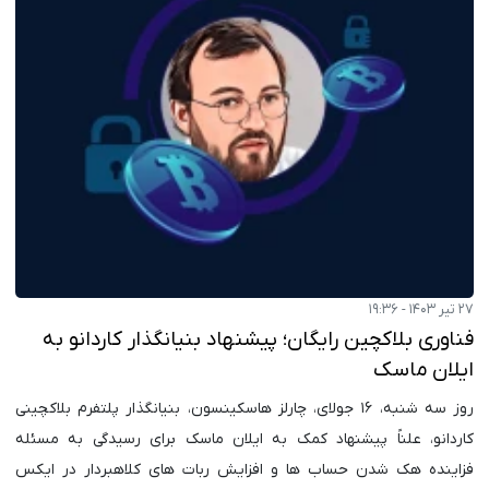
۲۷ تیر ۱۴۰۳ - ۱۹:۳۶
فناوری بلاکچین رایگان؛ پیشنهاد بنیانگذار کاردانو به
ایلان ماسک
روز سه شنبه، ۱۶ جولای، چارلز هاسکینسون، بنیانگذار پلتفرم بلاکچینی
کاردانو، علناً پیشنهاد کمک به ایلان ماسک برای رسیدگی به مسئله
فزاینده هک شدن حساب ها و افزایش ربات های کلاهبردار در ایکس