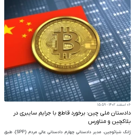
۰۶ اسفند ۱۴۰۲ - ۱۵:۵۹
دادستان ملی چین: برخورد قاطع با جرایم سایبری در
بلاکچین و متاورس
ژانگ شیائوجین، مدیر دادستانی چهارم دادستانی عالی مردم (SPP)، طبق