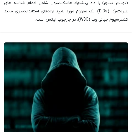
(توییتر سابق) را داد. پیشنهاد هاسکینسون شامل ادغام شناسه های
غیرمتمرکز (DIDs)، یک مفهوم مورد تایید نهادهای استانداردسازی مانند
کنسرسیوم جهانی وب (W3C)، در چارچوب ایکس است.