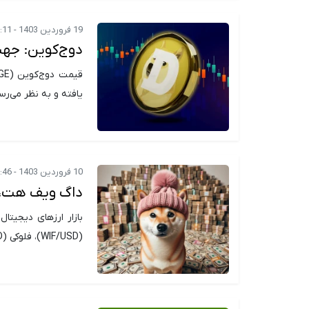
19 فروردین 1403 - 17:11
دوج‌کوین: جه
یافته و به نظر می‌ر
10 فروردین 1403 - 07:46
داگ ویف هت، ف
بازار ارزهای دیجی
(WIF/USD)، فلوکی (FLOKI/USD) و بونک (BONK/USD) سود قابل توجهی کسب کرده اند.