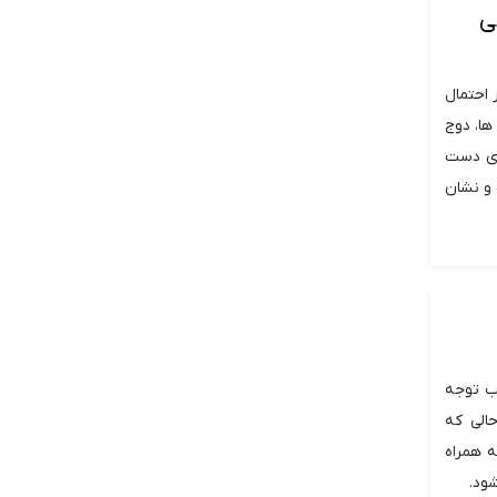
ی
 احتمال
بینی ها، دوج
ای دست
و نشان
لب توجه
الی که
ه همراه
ود.