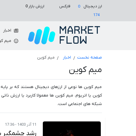
ارزش بازار
0
ارز دیجیتال
فارکس
0
174
اخبار
میم کو
صفحه نخست
اخبار
میم کوین
میم کوین
میم کوین ها نوعی از ارزهای دیجیتال هستند که بر پایه 
کوین یا اتریوم، میم کوین ها معمولا کاربرد یا ارزش ذات
شبکه های اجتماعی است.
11 آذر 1403 - 17:36
رشد چشمگیر شیبا اینو؛ جهش ۱۳