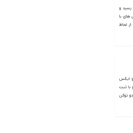
 رسید و
 های با
از لحاظ
و ایکس
 با ثبت
ین دو توکن