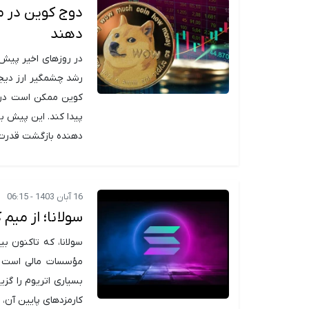
دوج کوین در م
دهند
در روزهای اخیر پیش 
کوین ممکن است در م
پیدا کند. این پیش 
دهنده بازگشت قدرت خ
16 آبان 1403 - 06:15
سولانا؛ از میم
سولانا، که تاکنون 
مؤسسات مالی است که
بسیاری اتریوم را گزی
کارمزدهای پایین آن،