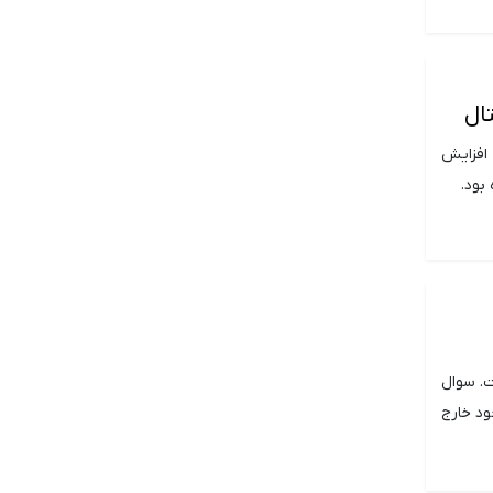
ال
 افزایش
بود.
شته است. سوال
ند از رکود اخیر خود خارج