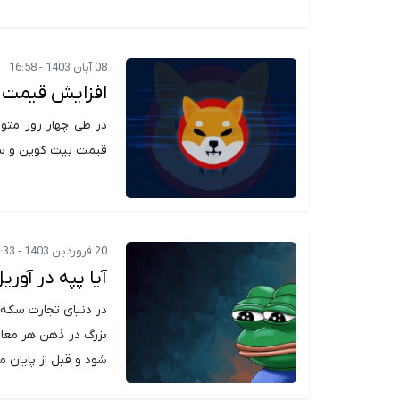
08 آبان 1403 - 16:58
افزایش قیمت نا
در طی چهار روز متوا
قیمت بیت کوین و سای
20 فروردین 1403 - 18:33
آیا پپه در آوریل به ۰.۰۰۰۰۱۰ دل
شود و قبل از پایان ماه آوریل ب