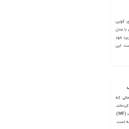
، کوین
 با مدل
د ارزش و کاربرد خود
ست، این
ن خود در سال ۲۰۲۴ رسید، در حالی که
 به نام داگ ویف هت (WIF) معطوف کرده‌اند.
سولانا (SOL) با توجه به افزایش فعالیت در بلاک‌چین ناشی از خرید و فروش گسترده داگ ویف هت (WIF)،